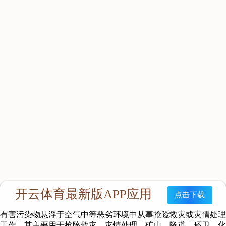
产品特点
RHZYC120型正压式消防氧气呼吸器（以下简称呼吸器）是
以碳纤维气瓶承载压缩氧气为气源的密闭式循环供人体呼吸及保
护的装置，能给佩戴的工作人员提供至少4小时的内部循环氧气
供应，能完全的隔离外界环境空气、起到绝对的呼吸保护作用。
本产品充分吸收了国内外同类产品的先进特点，在设计上主要突
出的特点：结构紧凑、佩戴舒适、体积小、气仓大、重量轻、拆
装简单、使用方便、耐冲击等优点。
主要用途
本产品适用于消防员和抢险救护人员在有毒、缺氧、烟雾、
有害污染物悬浮于空气中等恶劣环境中从事抢险救灾或灾情处理
工作。其主要用于抢险救灾、灾情处理、矿山、隧道、环卫、化
工厂以及勘察工作中的佩戴使用。
适用范围
本产品适用于消防员和抢险救护人员在有毒、缺氧、烟雾、
有害污染物悬浮于空气中等恶劣环境中从事抢险救灾或灾情处理
工作。其主要用于抢险救灾、灾情处理、矿山、隧道、环卫、化