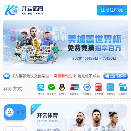
主菜单
走进我们
产品中心
新闻中心
客户服务
联系我们
走进我们
公司简介
企业荣誉
企业形象
产品中心
空气呼吸器
氧气呼吸器
自救器
校验仪
充气泵
苏生器
防化服