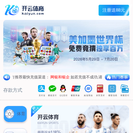
主菜单
走进我们
产品中心
新闻中心
客户服务
联系我们
走进我们
公司简介
企业荣誉
企业形象
产品中心
空气呼吸器
氧气呼吸器
自救器
校验仪
充气泵
苏生器
防化服