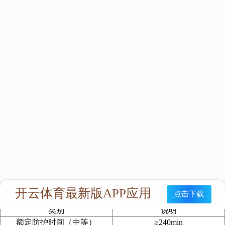
装简单、使用方便、耐冲击等优点。
主要用途
本产品适用于消防员和抢险救护人员在有毒、缺氧、烟雾、
有害污染物悬浮于空气中等恶劣环境中从事抢险救灾或灾情处理
工作。其主要用于抢险救灾、灾情处理、矿山、隧道、环卫、化
工厂以及勘察工作中的佩戴使用。
适用范围
本产品适用于消防员和抢险救护人员在有毒、缺氧、烟雾、
有害污染物悬浮于空气中等恶劣环境中从事抢险救灾或灾情处理
工作。其主要用于抢险救灾、灾情处理、矿山、隧道、环卫、化
工厂以及勘察工作中的佩戴使用。
产品参数
主要技术参数：
类别
说明
额定防护时间（中等）
≥240min