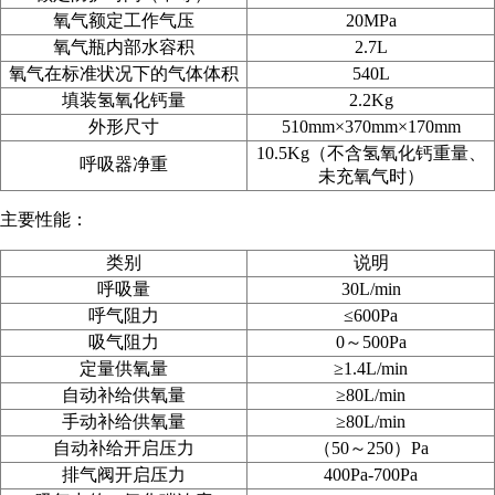
氧气额定工作气压
20MPa
氧气瓶内部水容积
2.7L
氧气在标准状况下的气体体积
540L
填装氢氧化钙量
2.2Kg
外形尺寸
510mm
×370mm
×170mm
10.5Kg（不含氢氧化钙重量、
呼吸器净重
未充氧气时）
主要性能：
类别
说明
呼吸量
30L/min
呼气阻力
≤600Pa
吸气阻力
0～500Pa
定量供氧量
≥1.4L/min
自动补给供氧量
≥80L/min
手动补给供氧量
≥80L/min
自动补给开启压力
（50
～250
）Pa
排气阀开启压力
400Pa-700Pa