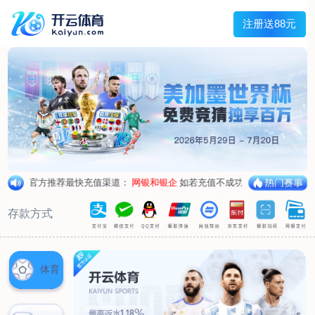
主菜单
走进我们
产品中心
新闻中心
客户服务
联系我们
走进我们
公司简介
企业荣誉
企业形象
产品中心
空气呼吸器
氧气呼吸器
自救器
校验仪
充气泵
苏生器
防化服