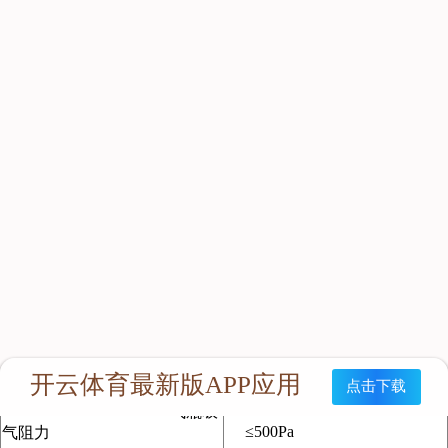
洁和油漆及冶炼工作，一般常用于石油化工工业、航天工业、地
下采矿、核工厂、化工厂、油漆业、冶炼工业、消防、地下管道
及下水、煤气管道等场合使用。
适用范围
产品参数
类别
说明
气瓶材质
碳纤维复合气瓶
气瓶工作压力（Mpa）
30
气瓶容积（L）
6.8
气瓶配备数（个）
2只~4只
安全阀开启压力（Mpa）
1.1-1.5
最大供气量（L/min）
500
式
正压式
延伸距离（m）
0-100
气瓶吸
≤500Pa
气阻力