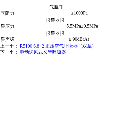
气瓶呼
≤1000Pa
气阻力
报警器报
5.5MPa±0.5MPa
警压力
报警器报
≥ 90dB(A)
警声级
上一个：
R5100 6.8×2 正压空气呼吸器（双瓶）
下一个：
电动送风式长管呼吸器