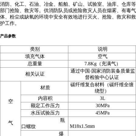
消防、化工、石油、冶金、船舶、矿山、试验室、油库、仓库等
部门抢险、救灾等。供消防队员或抢险救灾人员在烟雾、有毒气
体、粉尘或缺氧的环境中安全有效地进行灭火、抢险、救灾和救
护工作。
产品参数
类别
说明
填充气体
空气
总重量
7.8Kg（充满气）
通过中国·国家消防装备质量监
相关认证
督检验中心认证
碳纤维复合材料（碳纤维全缠
材质
绕型）
内容积
3L
空
额定工作压力
30MPa
水压试验压力
45MPa
瓶
气
M18x1.5mm
口螺纹
爆