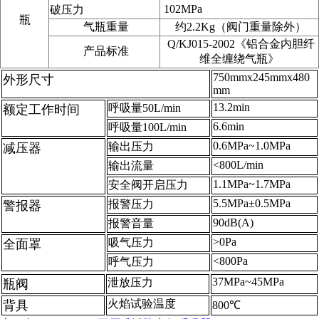
102MPa
破压力
瓶
气瓶重量
约2.2Kg（阀门重量除外）
Q/KJ015-2002《铝合金内胆纤
产品标准
维全缠绕气瓶》
750mmx245mmx480
外形尺寸
mm
13.2min
呼吸量50L/min
额定工作时间
6.6min
呼吸量100L/min
0.6MPa~1.0MPa
输出压力
减压器
<800L/min
输出流量
1.1MPa~1.7MPa
安全阀开启压力
5.5MPa±0.5MPa
报警压力
警报器
90dB(A)
报警音量
>0Pa
吸气压力
全面罩
<800Pa
呼气压力
37MPa~45MPa
泄放压力
瓶阀
火焰试验温度
背具
800℃