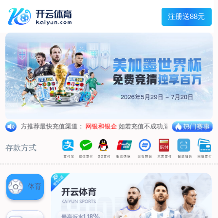
主菜单
走进我们
产品中心
新闻中心
客户服务
联系我们
走进我们
公司简介
企业荣誉
企业形象
产品中心
空气呼吸器
氧气呼吸器
自救器
校验仪
充气泵
苏生器
防化服