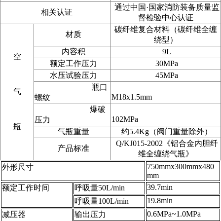
通过中国·国家消防装备质量监
相关认证
督检验中心认证
碳纤维复合材料（碳纤维全缠
材质
绕型）
内容积
9L
空
额定工作压力
30MPa
水压试验压力
45MPa
瓶口
气
M18x1.5mm
螺纹
爆破
102MPa
压力
瓶
气瓶重量
约5.4Kg（阀门重量除外）
Q/KJ015-2002《铝合金内胆纤
产品标准
维全缠绕气瓶》
750mmx300mmx480
外形尺寸
mm
39.7min
额定工作时间
呼吸量50L/min
19.8min
呼吸量100L/min
0.6MPa~1.0MPa
减压器
输出压力