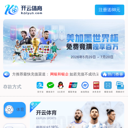
主菜单
走进我们
产品中心
新闻中心
客户服务
联系我们
走进我们
公司简介
企业荣誉
企业形象
产品中心
空气呼吸器
氧气呼吸器
自救器
校验仪
充气泵
苏生器
防化服