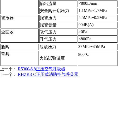
<800L/min
输出流量
1.1MPa~1.7MPa
安全阀开启压力
5.5MPa±0.5MPa
警报器
报警压力
90dB(A)
报警音量
>0Pa
全面罩
吸气压力
<800Pa
呼气压力
37MPa~45MPa
瓶阀
泄放压力
背具
800℃
火焰试验温度
上一个：
R5300-6.8正压空气呼吸器
下一个：
RHZK3-C正压式消防空气呼吸器